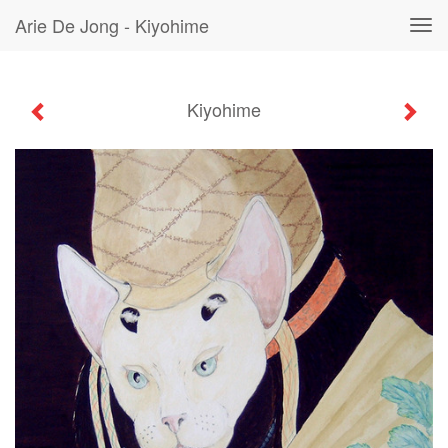
Arie De Jong - Kiyohime
Tog
navi
Kiyohime