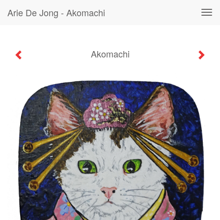
Arie De Jong - Akomachi
Tog
navi
Akomachi